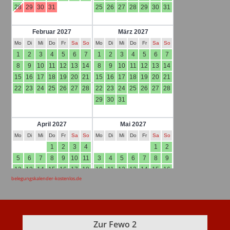
belegungskalender-kostenlos.de
Zur Fewo 2